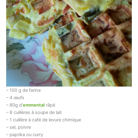
– 100 g de farine
– 4 œufs
– 80g d’
emmental
râpé
– 8 cuillères à soupe de lait
– 1 cuillère à café de levure chimique
– sel, poivre
– paprika ou curry