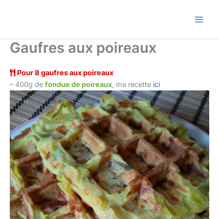
Aller
au
contenu
Gaufres aux poireaux
P
our 8 gaufres aux poireaux
– 400g de
fondue de poireaux
, ma recette
ici