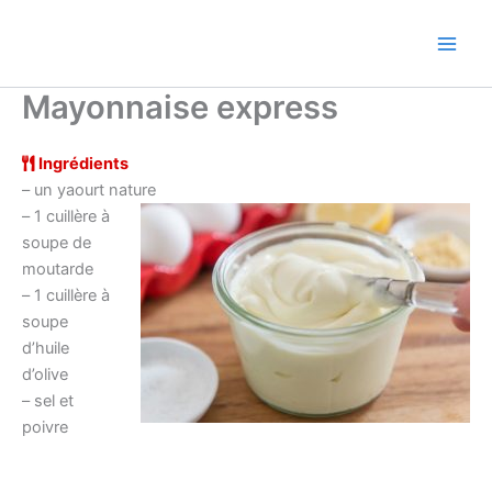
Aller
au
contenu
Mayonnaise express
Ingrédients
– un yaourt nature
– 1 cuillère à
soupe de
moutarde
– 1 cuillère à
soupe
d’huile
d’olive
– sel et
poivre