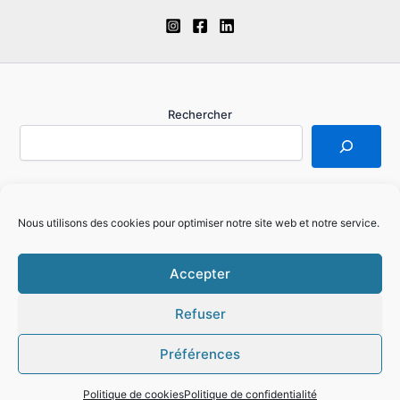
Rechercher
Je m'inscris à la Newsletter
Nous utilisons des cookies pour optimiser notre site web et notre service.
Mentions légales
Politique de cookies (EU)
Accepter
Refuser
Préférences
Copyright © 2026 Aline Mougenot | Propulsé par
Thème
WordPress Astra
Politique de cookies
Politique de confidentialité