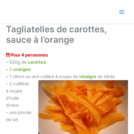
Aller
au
contenu
Tagliatelles de carottes,
sauce à l’orange
Pour 4 personnes
– 500g de
carottes
–
2
oranges
–
1 citron ou une cuillère à soupe de
vinaigre
de Xérès
– 2 cuillères
à soupe
d’huile
d’olive
– une pincée
de sel