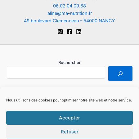
06.02.04.09.68
aline@ma-nutrition.fr
49 boulevard Clemenceau – 54000 NANCY
Rechercher
Je m'inscris à la Newsletter
Nous utilisons des cookies pour optimiser notre site web et notre service.
Mentions légales
Politique de cookies (EU)
Accepter
Refuser