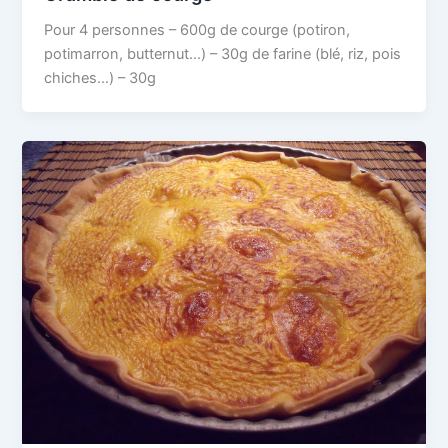
Pour 4 personnes – 600g de courge (potiron,
potimarron, butternut…) – 30g de farine (blé, riz, pois
chiches…) – 30g